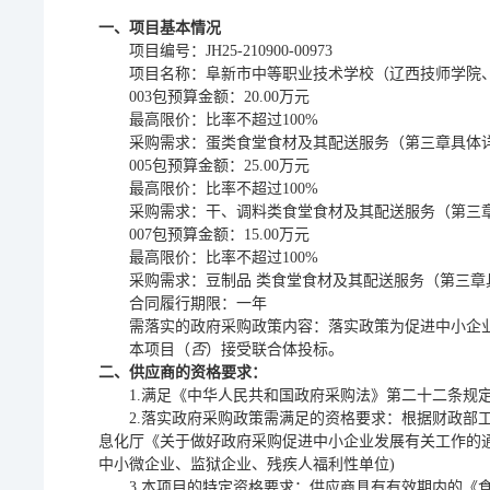
一、项目基本情况
项目编号：
JH25-210900-00973
项目
名称：
阜新市中等职业技术学校（辽西技师学院
003包
预算金额：
20
.00
万元
最高限价：
比率不超过
100
%
采购需求：蛋类食堂食材及其配送服务
（第三章具体
005包
预算金额：
25
.00
万元
最高限价：
比率不超过
100
%
采购需求：
干、调料类
食堂食材及其配送服务
（第三
007包
预算金额：
15
.00
万元
最高限价：
比率不超过
100
%
采购需求：豆制品
类
食堂食材及其配送服务
（第三章
合同履行期限：
一年
需落实的政府采购政策内容：落实政策为促进中小企
本项目（
否
）接受联合体投标。
二、供应商的资格要求：
1.满足《中华人民共和国政府采购法》第二十二条规
2.落实政府采购政策需满足的资格要求：根据财政部
息化厅《关于做好政府采购促进中小企业发展有关工作的通
中小微企业、监狱企业、残疾人福利性单位)
3.本项目的特定资格要求：
供应商具有有效期内的
《