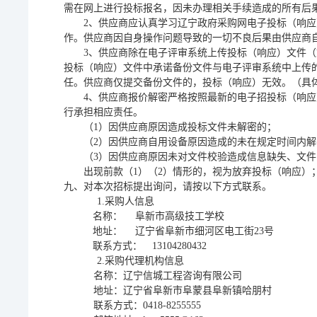
需在网上进行投标报名，因未办理相关手续造成的所有后
2、供应商应认真学习辽宁政府采购网电子投标（响
作。供应商因自身操作问题导致的一切不良后果由供应商自
3、供应商除在电子评审系统上传投标（响应）文件（
投标（响应）文件中承诺备份文件与电子评审系统中上传
任。供应商仅提交备份文件的，投标（响应）无效。（具体
4、供应商报价解密严格按照最新的电子招投标（响应
行承担相应责任。
（
1）因供应商原因造成投标文件未解密的；
（
2）因供应商自用设备原因造成的未在规定时间内
（
3）因供应商原因未对文件校验造成信息缺失、文
出现前款（
1）（2）情形的，视为放弃投标（响应）
九、对本次招标提出询问，请按以下方式联系。
1.采购人信息
名称：
阜新市高级技工学校
地址：
辽宁省阜新市细河区电工街
23号
联系方式：
13104280432
2.采购代理机构信息
名称：辽宁信城工程咨询有限公司
地址：辽宁省阜新市阜蒙县阜新镇哈朋村
联系方式：
0418-8255555