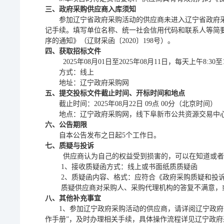
三、政府采购供应商入库须知
参加辽宁省政府采购活动的供应商未进入辽宁省政府
记手续。填写单位名称、统一社会信用代码和联系人等简
序的通知》（辽财采函〔2020〕198号）。
四、获取招标文件
202
5
年
08
月
01
日至
202
5
年
08
月
11
日，每天上午
8:30至
方式：线上
地址：辽宁政府采
购网
五、提交投标文件
截止时间、开标时间和地点
截止时间：
202
5
年
08
月
22
日
09点 00分（北京时间）
地点：辽宁政府采购网，线下阜新市公共资源交易中
六、公告期限
自本公告发布之日起
5个工作日。
七、质疑与投诉
供应商认为自己的权益受到损害的，可以在知道或者
1、接收质疑函方式：
线上或书面纸质质疑函
2、质疑函内容、格式：应符合《政府采购质疑和投
质疑供应商对采购人、采购代理机构的答复不满意，
八、其他补充事宜
1、参加辽宁政府采购活动的供应商，请详阅辽宁政府采
作手册”，及时办理相关手续，具体操作流程详见辽宁政府采购