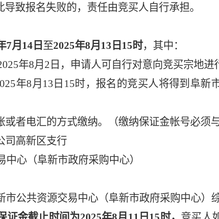
此导致报名失败的，责任由竞买人自行承担。
年
7
月
14
日
至
202
5
年
8
月
13
日15时
，其中：
02
5
年
8
月
2
日，申请人可自行对意向竞买宗地进
02
5
年
8
月
13
日15时，报名的竞买人将得到阜新
账或者电汇的方式缴纳。
（缴纳
保证金帐号必须
公司高新区支行
易中心（阜新市政府采购中心）
新市
公共资源交易中心（阜新市政府采购中心）
证金截止时间为202
5
年
8
月
11
日15时，
竞买人