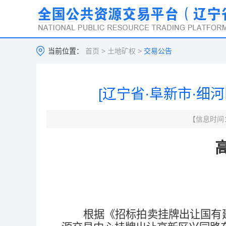
当前位置：
首页
>
土地矿权
>
交易公告
[辽宁省·阜新市·细河
【信息时间：2
根据《招标拍卖挂牌出让国有