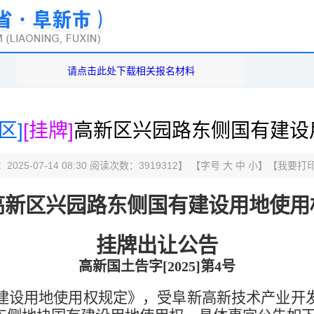
请点击此处下载相关报名材料
区]
[挂牌]
高新区兴园路东侧国有建设
025-07-14 08:30 阅读次数：
3919312
】 【字号
大
中
小
】【
我要打
高新区
兴园路东侧
国有建设用地使用
挂牌出让公告
高新国土告字[202
5
]第
4
号
建设用地使用权规定》，受阜新高新技术产业开