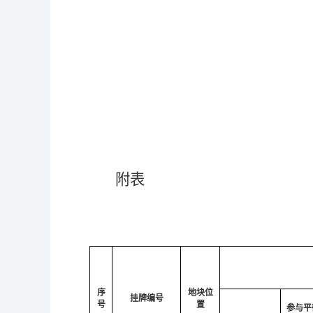
附表
序
地块位
挂牌编号
号
置
参与平