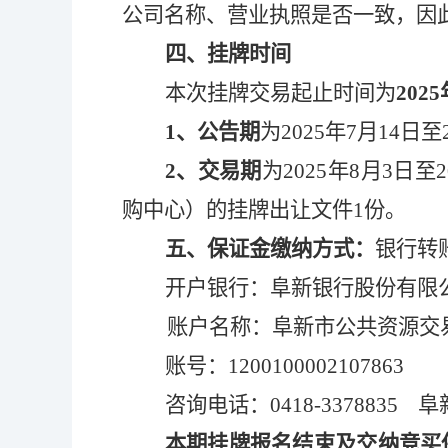
公司名称、营业执照是否一致，因
四、挂牌时间
本次挂牌交易起止时间为
202
5
1、公告期
为202
5
年
7
月
14
日至2
2、交易期
为202
5
年
8
月
3
日至2
购中心）的挂牌出让文件1份。
五、
保证金缴纳方式：
银行转
开户银行：阜新银行股份有限
账户名称：阜新市公共资源交
账号：
1200100002107863
咨询电话：
0418-3378835
阜
本期挂牌报名结束及交纳竞买保