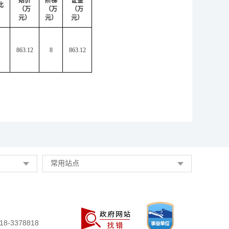
始价
阶梯
证金
比
（万
（万
（万
元）
元）
元）
863.12
8
863.12
常用站点
-3378818