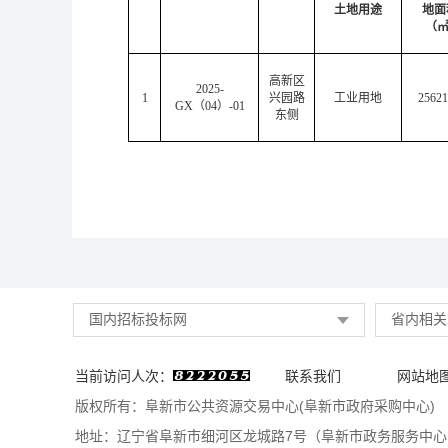
土地用途
地面
（㎡
高新区
2025-
1
兴园路
工业用地
25621
GX（04）-01
东侧
国内招标投标网
省内相关
当前访问人次：
联系我们
网站地
版权所有：阜新市公共资源交易中心(阜新市政府采购中心)
地址：辽宁省阜新市细河区龙城路7号（阜新市政务服务中心