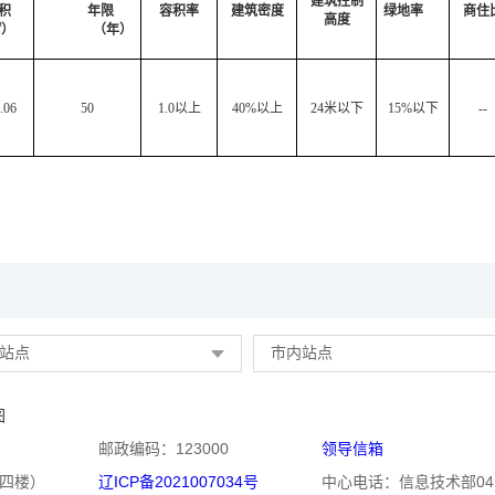
建筑控制
积
年限
容积率
建筑密度
绿地率
商住
高度
）
（年）
.06
50
1.0以上
40%以上
24米以下
15%以下
--
站点
市内站点
图
邮政编码：123000
领导信箱
四楼）
辽ICP备2021007034号
中心电话：信息技术部0418