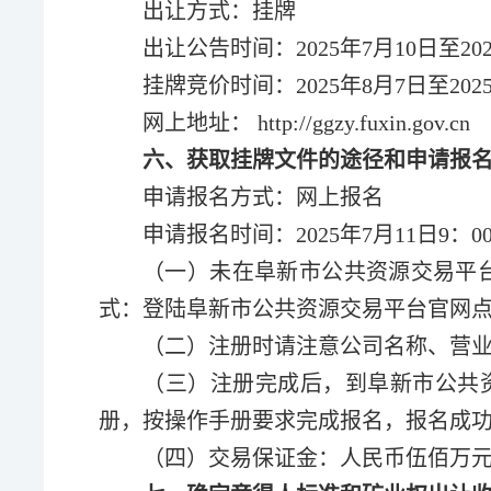
出让方式：挂牌
出让公告时间：
202
5
年
7
月
10
日至20
挂牌竞价时间：
202
5
年
8
月
7
日至202
网上地址： http://ggzy.fuxin.gov.cn
六、获取挂牌文件的途径和申请报
申请报名方式：
网上报名
申请报名
时间：
202
5
年
7
月
11
日
9：0
（一）未在阜新市公共资源交易平
式：登陆阜新市公共资源交易平台官网点击“注
（二）注册时请注意公司名称、营
（三）注册完成后，到阜新市公共
册，按操作手册要求完成报名，报名成
（四）交易保证金：人民币
伍佰万