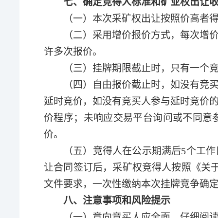
七、确定竞得人标准和矿业权出让
（一）本次
采
矿权出让
按照价高者
（二）采用增价报价方式，每次增
许多次报价。
（三）挂牌期限截止时，只有一个
（四）自由报价截止时，如没有竞
延时竞价，如没有竞买人参与延时竞价
价程序；未
响应
交易平台询问或不同意
价。
（五）竞得人在公示期满后5个工作
让合同签订后，
采
矿权竞得人按照《关
文件要求，一次性缴纳本次挂牌竞争确
八、注意事项和风险提示
（
一
）意向竞买人应全面、仔细阅