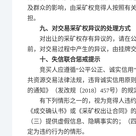
及群众的影响，由
采矿
权竞得人按照有
担。
九、对交易
采矿权
异议的处理方式
对出让的
采
矿权存有异议的，请在
前，对交易过程中产生的异议，由挂牌
十、失信联合惩戒提示
竞买人应遵循“公平公正、诚实信用
共资源交易法律法规，违背诚实信用原
的通知》（发改规〔
2018
〕
457
号）的规
有下列情形之一的，视为竞得人违
《成交确认书》或《
采
矿权出让合同》
（三）提供虚假信息、隐瞒事实的；（
定为违约行为的情形。