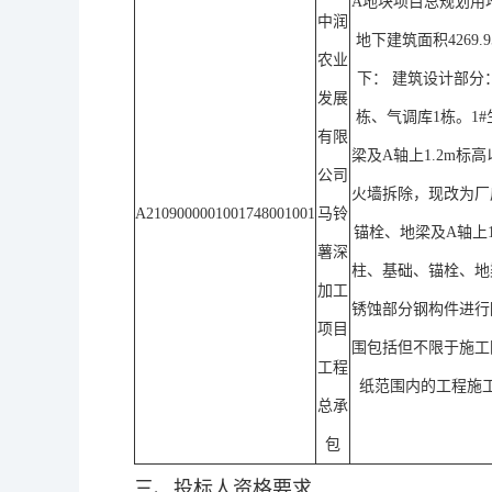
A地块项目总规划用地面
中润
地下建筑面积4269.
农业
下： 建筑设计部分
发展
栋、气调库1栋。1
有限
梁及A轴上1.2m标
公司
火墙拆除，现改为厂
A2109000001001748001001
马铃
锚栓、地梁及A轴上1
薯深
柱、基础、锚栓、地
加工
锈蚀部分钢构件进行
项目
围包括但不限于施工
工程
纸范围内的工程施
总承
包
三、投标人资格要求