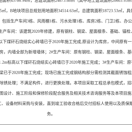
积43786.94㎡，总建筑面积24873.88㎡（其中地上建筑面积20603.93
95㎡，B地块项目总规划用地面积34514.63㎡，总建筑面积18723.53㎡，
：包括生产车间3栋、风雨棚1栋、污水处理1栋、库房2栋、门卫2栋、办公
#生产车间：该建筑2020年修建，原有钢柱、钢梁、屋面檩条、基础、锚栓
高以下煤矸石烧结实心砖墙已于2020年施工完成,原设计为库房，中间原有
房，内墙全部为新增墙体；2#生产车间：原有钢柱、钢梁、屋面檩条、基
.2m标高以下煤矸石烧结实心砖墙已于2020年施工完成；3#生产车间：原
梁已于2020年施工完成；现场已施工完成钢结构部分需检测其截面锈蚀程
除锈处理；不满足构件，进行更换处理。本项目采取工程总承包模式，招
图设计、施工阶段和保修阶段配合服务及相关技术咨询服务等及本项目施
工、设备材料采购与安装，直到竣工验收合格后交付招标人使用以及质保
务。