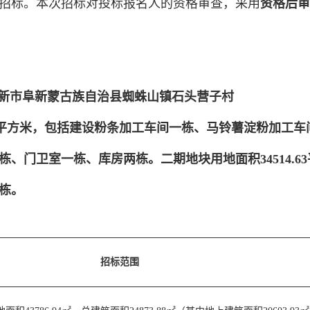
招标。本次招标对投标报名人的资格审查，采用
资格后审
新市阜新蒙古族自治县蜘蛛山镇石头营子村
.67平方米，包括建设粉条加工车间一栋、马铃薯淀粉加工
、门卫室一栋、库房两栋。二期地块用地面积34514.6
栋。
招标范围