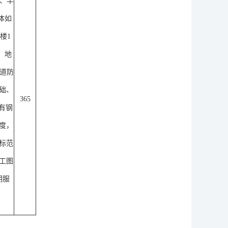
㎡、半
具体如
楼1
、地
一道防
础、
365
有钢
度，
标范
工图
期服