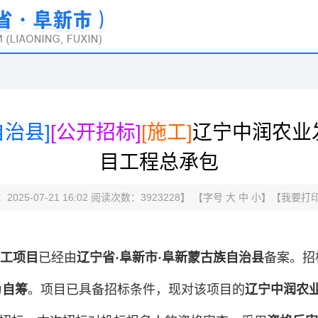
治县]
[公开招标]
[施工]
辽宁中润农业
目工程总承包
025-07-21 16:02 阅读次数：
3923228
】 【字号
大
中
小
】【
我要打
工项目
已经由
辽宁省·阜新市·阜新蒙古族自治县
备案。招
为
自筹
。项目已具备招标条件，现对该项目的
辽宁中润农