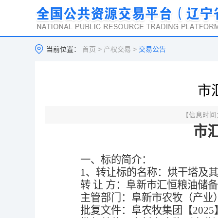
当前位置：
首页
>
产权交易
>
交易公告
市
【信息时间：2
市
一、
标的简介：
1
、
转让标的名称：
烘干塔及
转
让
方：
阜新市汇恒粮油储备
主管部门：
阜新市农牧（产业
批复文件：
阜农牧集团【
2025