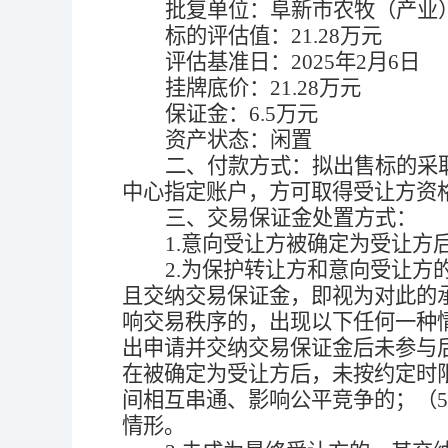
批复单位：
阜新市农牧（产业
标的评估值：
21.28
万元
评估基准日：
2025
年
2
月
6
日
挂牌底价：
21.28
万元
保证金：
6.5
万元
资产状态：闲置
二、
付款方式：拟出售标的采
中心指定账户，方可取得受让方资
三、
交易保证金处置
方式：
1.
意向受让方被确定为受让方
2.
为保护转让方和意向受让方
且交纳交易保证金，即视为对此的
响交易秩序的，出现以下任何一种
出申请并交纳交易保证金后未参与
在被确定为受让方后，未按约定时
间相互串通、影响公平竞争的；（
5
情形。