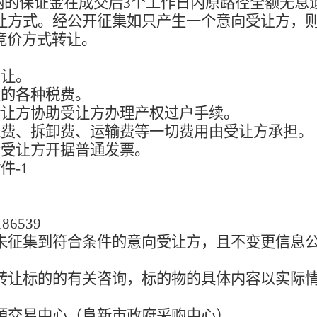
纳的保证金在成交后
3
个工作日内原路径全额无息
让方式。经公开征集如只产生一个意向受让方，
竞价方式转让。
受让。
生的各种税费。
转让方协助受让方办理产权过户手续。
工费、拆卸费、运输费等一切费用由受让方承担。
给受让方开据普通发票。
附件
-1
186539
未征集到符合条件的意向受让方，且不变更信息
转让标的的有关咨询，标的物的具体内容以实际
源交易中心（阜新市政府采购中心）