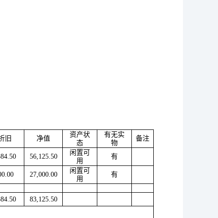
资产状
有无实
折旧
净值
备注
态
物
闲置可
384.50
56,125.50
有
用
闲置可
00.00
27,000.00
有
用
384.50
83,125.50