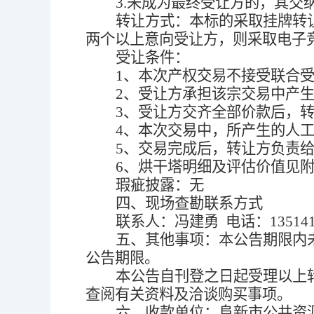
3.
未成为最终受让方的，其交
转让方式：本标的采取
挂牌
转
两个以上意向受让方，则采取电子
受让条件：
1
、
本次产权交易不接受联合
2、
受让方承担该宗交易中产
3
、受让方交齐全部价款后，
4
、本次交易中，所产生的人
5
、交易完成后，转让方负责
6
、烘干塔明细及评估价值见
瑕疵披露：
无
四、
现场查勘联系方式
联系人：冯建勇
电话：
13514
五、
其他事项：本公告期限内
公告期限。
本公告自刊登之日起受理以上
查阅有关资料及洽谈购买事项。
六、
收款单位：阜新市公共资