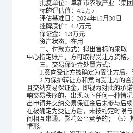
批复单位：阜新市农牧产业（集团
标的评估值：
4.2
万元
评估基准日：
2024
年
10
月
30
日
挂牌底价：
4.2
万元
保证金：
1.3
万元
资产状态：在用
二、付款方式：拟出售标的采取一
中心指定账户，方可取得受让方资格。
三、交易保证金处置方式：
1.
意向受让方被确定为受让方后，
2.
为保护转让方和意向受让方的合
且交纳交易保证金，即视为对此的承诺
响交易秩序的，出现以下任何一种情况
出申请并交纳交易保证金后未参与后续
在被确定为受让方后，未按约定时限与
间相互串通、影响公平竞争的；（
5
）
情形。