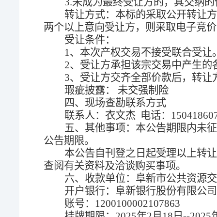
3.
未成为最终受让方的，其交纳的
转让方式：本标的采取公开转让方
两个以上意向受让方，则采取电子竞价
受让条件：
1
、本次产权交易不接受联合受让
2、
受让方承担该宗交易中产生的
3
、受让方交齐全部价款后，转让
瑕疵披露：
未交强制险
四、
现场查勘联系方式
联系人：衣文杰 电话：
15041860
五、
其他事项：本公告期限内未征
公告期限。
本公告自刊登之日起受理以上转让
查阅有关资料及洽谈购买事项。
六、收款单位：阜新市公共资源交
开户银行：阜新银行股份有限公司
账号：
1200100002107863
挂牌期限：
202
5
年
2
月
18
日
--202
5